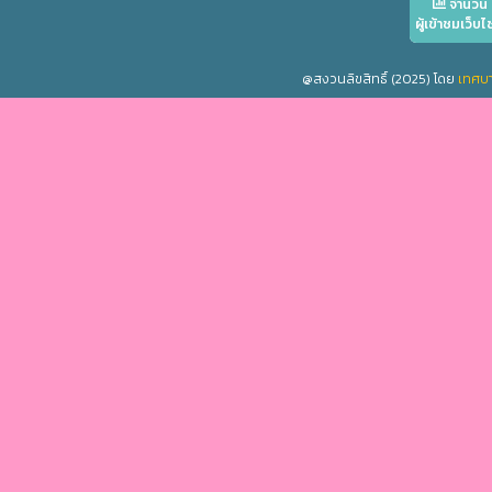
จำนวน
ผู้เข้าชมเว็บไ
@สงวนลิขสิทธิ์ (2025) โดย
เทศบ