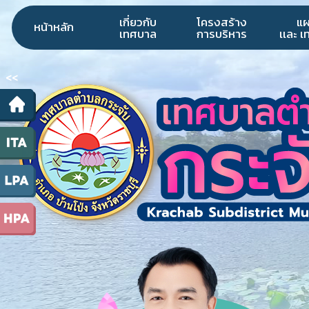
เกี่ยวกับ
โครงสร้าง
แ
หน้าหลัก
เทศบาล
การบริหาร
เเละ 
<<