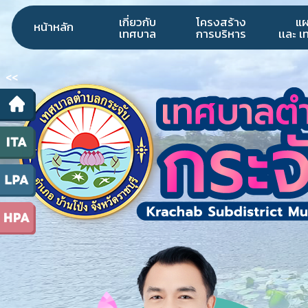
เกี่ยวกับ
โครงสร้าง
แ
หน้าหลัก
เทศบาล
การบริหาร
เเละ 
<<