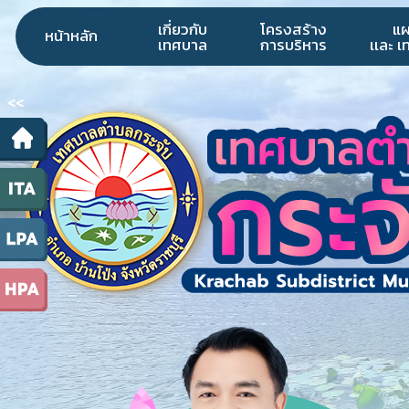
เกี่ยวกับ
โครงสร้าง
แ
หน้าหลัก
เทศบาล
การบริหาร
เเละ 
<<